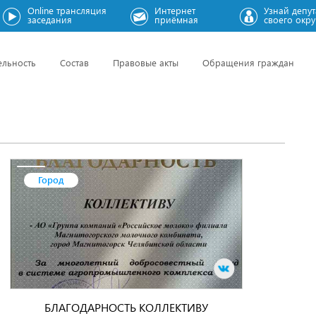
Online трансляция
Интернет
Узнай депут
заседания
приёмная
своего окру
ельность
Состав
Правовые акты
Обращения граждан
Город
БЛАГОДАРНОСТЬ КОЛЛЕКТИВУ