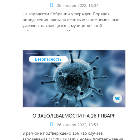
26 января 2022, 16:07
На городском Собрании утвержден Порядок
определения платы за использование земельных
участков, находящихся в муниципальной
собственности города Магнитогорска, для
возведения гражданами гаражей, являющихся
некапитальными сооружениями, на территории
города Магнитогорска.
Безопасность
О ЗАБОЛЕВАЕМОСТИ НА 26 ЯНВАРЯ
26 января 2022, 13:53
В регионе подтверждено 156 716 случаев
заболевания COVID-19 (+957 новых подтверждения