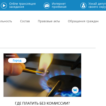
Online трансляция
Интернет
Узнай депут
заседания
приёмная
своего окру
ельность
Состав
Правовые акты
Обращения граждан
Город
ГДЕ ПЛАТИТЬ БЕЗ КОМИССИИ?