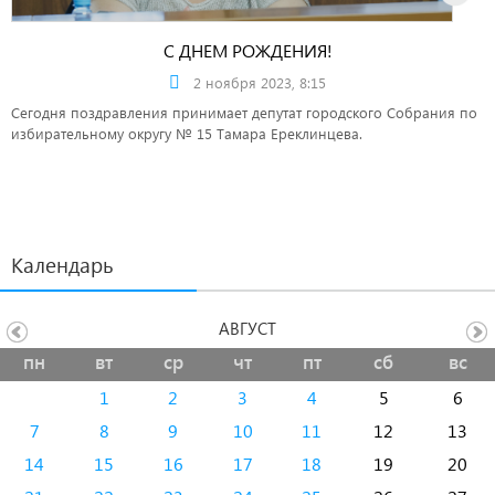
С ДНЕМ РОЖДЕНИЯ!
2 ноября 2023, 8:15
Сегодня поздравления принимает депутат городского Собрания по
избирательному округу № 15 Тамара Ереклинцева.
Календарь
АВГУСТ
пн
вт
ср
чт
пт
сб
вс
1
2
3
4
5
6
7
8
9
10
11
12
13
14
15
16
17
18
19
20