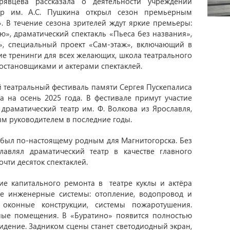
рявцева рассказала о деятельности учреждений
атр им. А.С. Пушкина открыл сезон премьерным
. В течение сезона зрителей ждут яркие премьеры:
», драматический спектакль «Пьеса без названия»,
ь», специальный проект «Сам-этаж», включающий в
кие тренинги для всех желающих, школа театрального
постановщиками и актерами спектаклей.
 театральный фестиваль памяти Сергея Пускепалиса
а на осень 2025 года. В фестивале примут участие
драматический театр им. Ф. Волкова из Ярославля,
ым руководителем в последние годы.
н был по-настоящему родным для Магнитогорска. Без
лавлял драматический театр в качестве главного
чти десяток спектаклей.
ие капитального ремонта в театре куклы и актёра
се инженерные системы: отопление, водопровод и
, оконные конструкции, системы пожаротушения.
ные помещения. В «Буратино» появится полностью
видение. Задником сцены станет светодиодный экран,