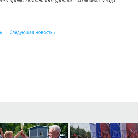
кого профессионального уровня
», -заключила Млада
ь
Следующая новость ›