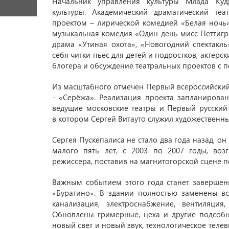
Начальник управления культуры Млада Куд
культуры. Академический драматический те
проектом – лирической комедией «Белая ночь»
музыкальная комедия «Один день мисс Петтигрю
драма «Утиная охота», «Новогодний спектакл
себя читки пьес для детей и подростков, актерс
блогера и обсуждение театральных проектов с 
Из масштабного отмечен Первый всероссийский
- «Серёжа». Реализация проекта запланирован
ведущие московские театры и Первый русский 
в котором Сергей Витауто служил художественн
Сергея Пускепалиса не стало два года назад, о
малого пять лет, с 2003 по 2007 годы, возг
режиссера, поставив на магнитогорской сцене по
Важным событием этого года станет завершен
«Буратино». В здании полностью заменены в
канализация, электроснабжение, вентиляция
Обновлены гримерные, цеха и другие подсоб
новый свет и новый звук, технологическое теле