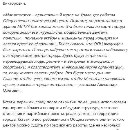
Викторович.
«
Магнитогорск – единственный город на Урале, где работал
Общественно-политический центр. Помните, он располагался в
здании МГТУ? Там кипела жизнь. Эта была точка на карте города,
которую знали все: журналисты, общественные деятели,
политики… приезжие актёры и музыканты перед концертами
давали пресс-конференции… Так случилось, что ОПЦ вынужден
был закрыться. И теперь найдено место, относительно небольшое,
в историческом центре города. Здесь будут встречаться
неравнодушные люди, разные – и ветераны, и молодежь, и
спортсмены, и благотворители, и некоммерческие организации…
те, кому хочется сделать доброе. Это будет место дня них.
Главное, чтобы здесь кипела жизнь, чтобы Магнитка становилась
лучше, а жизнь в городе интереснее
», - рассказал Александр
Олегович.
Кстати, первыми, сразу после открытия, помещение использовали
единороссы. Коллеги по партии обсудили структуру местного
отделения и партийные проекты, реализуемые на территории
города. Кстати, о востребованности Общественно-политического
центра можно судить по графику его работы, где на несколько