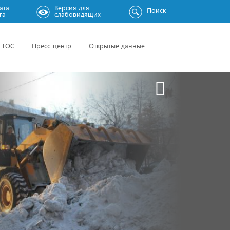
ата
Версия для
Поиск
га
слабовидящих
ТОС
Пресс-центр
Открытые данные