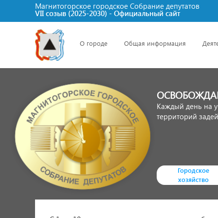
Магнитогорское городское Cобрание депутатов
VII созыв (2025-2030) - Официальный сайт
О городе
Общая информация
Деят
ОСВОБОЖДАЕ
Каждый день на у
территорий задей
Городское
хозяйство