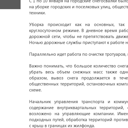
С 1 по 10 января на городские снегосвалки был
на уборке городских и поселковых улиц, общес
техники.
Уборка происходит как на основных, так
круглосуточном режиме. В дневное время рабо
дорожной сети, чтобы не препятствовать движе
Ночью дорожные службы приступают к работе на
Параллельно идет работа по очистке тротуаров,
Важно понимать, что большое количество снег
убрать весь объем снежных масс также одн
образом, вывоз снега продолжается в тече
общественных территорий, остановочных комп
схеме.
Начальник управления транспорта и комму
содержание внутриквартальных территорий, 
возложено на управляющие компании. Имен
подходных путей, обработка территорий проти
с крыш в границах их жилфонда.