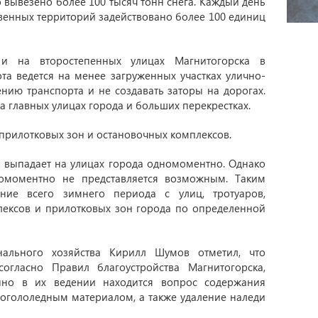
о вывезено более 100 тысяч тонн снега. Каждый день
твенных территорий задействовано более 100 единиц
 и на второстепенных улицах Магнитогорска в
та ведется на менее загруженных участках улично-
нию транспорта и не создавать заторы на дорогах.
 главных улицах города и больших перекрестках.
 прилотковых зон и остановочных комплексов.
а выпадает на улицах города одномоментно. Однако
омоментно не представляется возможным. Таким
ние всего зимнего периода с улиц, тротуаров,
лексов и прилотковых зон города по определенной
нального хозяйства Кирилл Шумов отметил, что
согласно Правил благоустройства Магнитогорска,
но в их ведении находится вопрос содержания
вогололедным материалом, а также удаление наледи