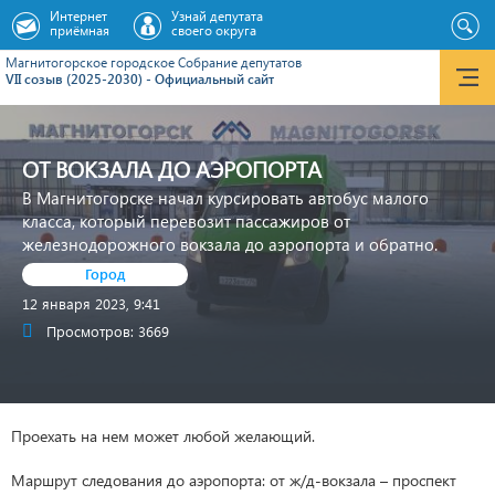
Интернет
Узнай депутата
приёмная
своего округа
Магнитогорское городское Cобрание депутатов
VII созыв (2025-2030) - Официальный сайт
ОТ ВОКЗАЛА ДО АЭРОПОРТА
В Магнитогорске начал курсировать автобус малого
класса, который перевозит пассажиров от
железнодорожного вокзала до аэропорта и обратно.
Город
12 января 2023, 9:41
Просмотров: 3669
Проехать на нем может любой желающий.
Маршрут следования до аэропорта: от ж/д-вокзала – проспект