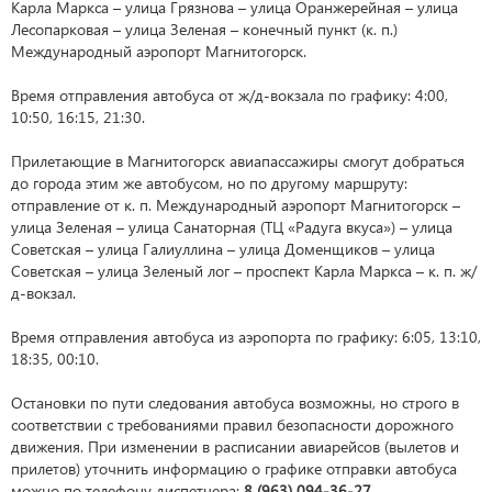
Карла Маркса – улица Грязнова – улица Оранжерейная – улица
Лесопарковая – улица Зеленая – конечный пункт (к. п.)
Международный аэропорт Магнитогорск.
Время отправления автобуса от ж/д-вокзала по графику: 4:00,
10:50, 16:15, 21:30.
Прилетающие в Магнитогорск авиапассажиры смогут добраться
до города этим же автобусом, но по другому маршруту:
отправление от к. п. Международный аэропорт Магнитогорск –
улица Зеленая – улица Санаторная (ТЦ «Радуга вкуса») – улица
Советская – улица Галиуллина – улица Доменщиков – улица
Советская – улица Зеленый лог – проспект Карла Маркса – к. п. ж/
д-вокзал.
Время отправления автобуса из аэропорта по графику: 6:05, 13:10,
18:35, 00:10.
Остановки по пути следования автобуса возможны, но строго в
соответствии с требованиями правил безопасности дорожного
движения. При изменении в расписании авиарейсов (вылетов и
прилетов) уточнить информацию о графике отправки автобуса
можно по телефону диспетчера:
8 (963) 094-36-27.