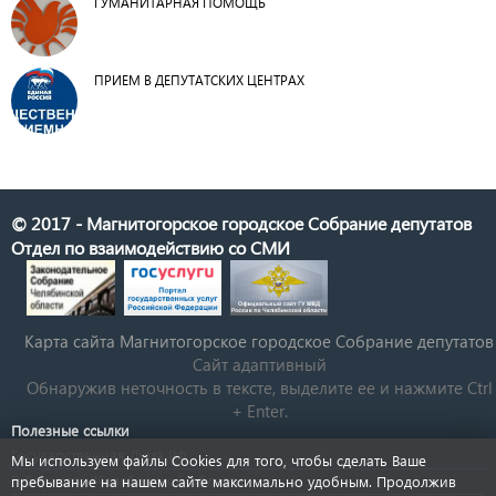
ГУМАНИТАРНАЯ ПОМОЩЬ
ПРИЕМ В ДЕПУТАТСКИХ ЦЕНТРАХ
© 2017 - Магнитогорское городское Собрание депутатов
Отдел по взаимодействию со СМИ
Карта сайта Магнитогорское городское Cобрание депутатов
Сайт адаптивный
Обнаружив неточность в тексте, выделите ее и нажмите Ctrl
+ Enter.
Полезные ссылки
Государственная Дума РФ
Мы используем файлы Cookies для того, чтобы сделать Ваше
Губернатор Челябинской области
пребывание на нашем сайте максимально удобным. Продолжив