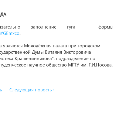
ОДА
!
зательно заполнение гугл - формы
ZuYGEmxco
..
а являются Молодёжная палата при городском
осударственной Думы Виталия Викторовича
иотека Крашенинникова", подразделение по
туденческое научное общество МГТУ им. Г.И.Носова.
ь
Следующая новость ›