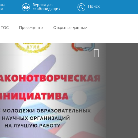
ата
Версия для
Поиск
га
слабовидящих
ТОС
Пресс-центр
Открытые данные