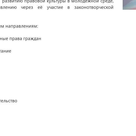
и развитию правовой культуры в молодёжной среде,
влению через её участие в законотворческой
им направлениям:
нные права граждан
тание
тельство