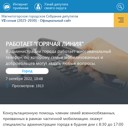
Интернет
Узнай депутата
приёмная
своего округа
Магнитогорское городское Cобрание депутатов
VII созыв (2025-2030) - Официальный сайт
РАБОТАЕТ "ГОРЯЧАЯ ЛИНИЯ"
В администрации города работает многоканальный
телефон, по которому семьи мобилизованных и
добровольцев могут задать любые вопросы.
Город
7 октября 2022, 10:48
Просмотров: 1913
Консультационную помощь членам семей военнообязанных,
призванных в рамках частичной мобилизации, окажут
специалисты администрации города в будние дни с 8:30 до 17:00