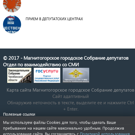
ПРИЕМ В ДЕПУТАТСКИХ ЦЕНТРАХ
© 2017 - Магнитогорское городское Собрание депутатов
Отдел по взаимодействию со СМИ
Карта сайта Магнитогорское городское Cобрание депутатов
Сайт адаптивный
Обнаружив неточность в тексте, выделите ее и нажмите Ctrl
+ Enter.
Полезные ссылки
Государственная Дума РФ
Мы используем файлы Cookies для того, чтобы сделать Ваше
Губернатор Челябинской области
пребывание на нашем сайте максимально удобным. Продолжив
использование сайта, Вы соглашаетесь с
Политикой использования
КСП Магнитогорска