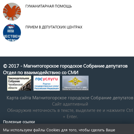
ГУМАНИТАРНАЯ ПОМОЩЬ
ПРИЕМ В ДЕПУТАТСКИХ ЦЕНТРАХ
© 2017 - Магнитогорское городское Собрание депутатов
Отдел по взаимодействию со СМИ
Карта сайта Магнитогорское городское Cобрание депутатов
Сайт адаптивный
Обнаружив неточность в тексте, выделите ее и нажмите Ctrl
+ Enter.
Полезные ссылки
Государственная Дума РФ
Мы используем файлы Cookies для того, чтобы сделать Ваше