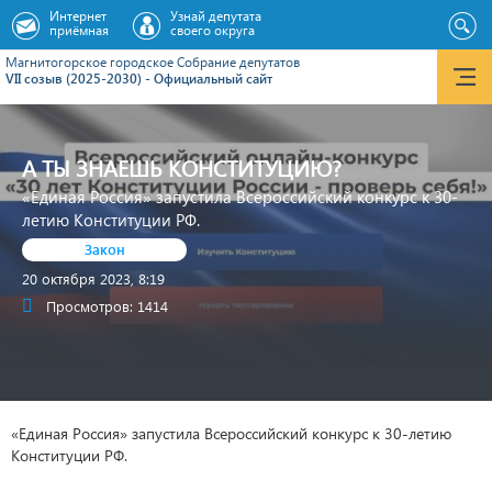
Интернет
Узнай депутата
приёмная
своего округа
Магнитогорское городское Cобрание депутатов
VII созыв (2025-2030) - Официальный сайт
А ТЫ ЗНАЕШЬ КОНСТИТУЦИЮ?
«Единая Россия» запустила Всероссийский конкурс к 30-
летию Конституции РФ.
Закон
20 октября 2023, 8:19
Просмотров: 1414
«Единая Россия» запустила Всероссийский конкурс к 30-летию
Конституции РФ.