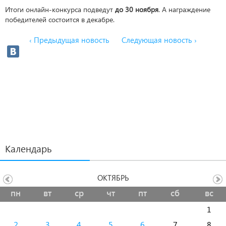
Итоги онлайн-конкурса подведут
до 30 ноября
. А награждение
победителей состоится в декабре.
‹ Предыдущая новость
Следующая новость ›
Календарь
ОКТЯБРЬ
пн
вт
ср
чт
пт
сб
вс
1
2
3
4
5
6
7
8