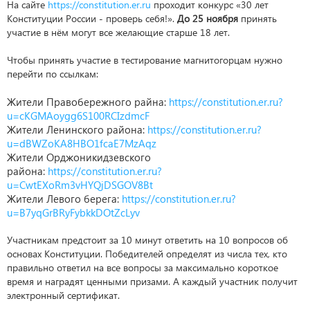
На сайте
https://constitution.er.ru
проходит конкурс «30 лет
Конституции России - проверь себя!».
До 25 ноября
принять
участие в нём могут все желающие старше 18 лет.
Чтобы принять участие в тестирование магнитогорцам нужно
перейти по ссылкам:
Жители Правобережного райна:
https://constitution.er.ru?
u=cKGMAoygg6S100RCIzdmcF
Жители Ленинского района:
https://constitution.er.ru?
u=dBWZoKA8HBO1fcaE7MzAqz
Жители Орджоникидзевского
района:
https://constitution.er.ru?
u=CwtEXoRm3vHYQjDSGOV8Bt
Жители Левого берега:
https://constitution.er.ru?
u=B7yqGrBRyFybkkDOtZcLyv
Участникам предстоит за 10 минут ответить на 10 вопросов об
основах Конституции. Победителей определят из числа тех, кто
правильно ответил на все вопросы за максимально короткое
время и наградят ценными призами. А каждый участник получит
электронный сертификат.