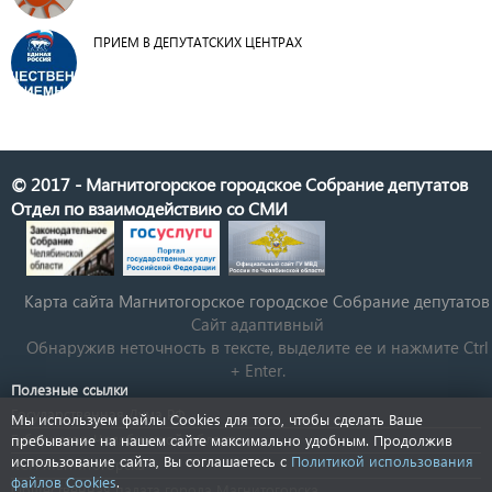
ПРИЕМ В ДЕПУТАТСКИХ ЦЕНТРАХ
© 2017 - Магнитогорское городское Собрание депутатов
Отдел по взаимодействию со СМИ
Карта сайта Магнитогорское городское Cобрание депутатов
Сайт адаптивный
Обнаружив неточность в тексте, выделите ее и нажмите Ctrl
+ Enter.
Полезные ссылки
Государственная Дума РФ
Мы используем файлы Cookies для того, чтобы сделать Ваше
Губернатор Челябинской области
пребывание на нашем сайте максимально удобным. Продолжив
использование сайта, Вы соглашаетесь с
Политикой использования
КСП Магнитогорска
файлов Cookies
.
Общественная палата города Магнитогорска