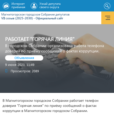
Интернет
Узнай депутата
приёмная
своего округа
Магнитогорское городское Cобрание депутатов
VII созыв (2025-2030) - Официальный сайт
РАБОТАЕТ "ГОРЯЧАЯ ЛИНИЯ"
В городском Собрании организована работа телефона
доверия по приёму сообщений о фактах коррупции.
Объявления
9 июня 2023, 11:49
Просмотров: 2089
В Магнитогорском городском Собрании работает телефон
доверия "Горячая линия" по приёму сообщений о фактах
коррупции в Магнитогорском городском Собрании.