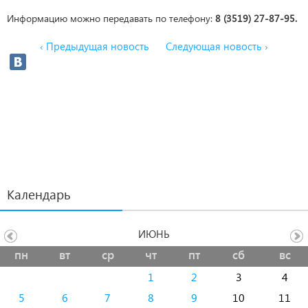
Информацию можно передавать по телефону:
8 (3519) 27-87-95.
‹ Предыдущая новость
Следующая новость ›
Календарь
ИЮНЬ
пн
вт
ср
чт
пт
сб
вс
1
2
3
4
5
6
7
8
9
10
11